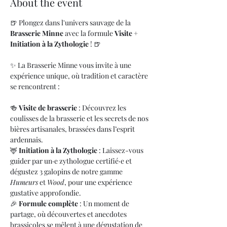
About the event
🍺 Plongez dans l'univers sauvage de la 
Brasserie Minne
 avec la formule 
Visite + 
Initiation à la Zythologie
 ! 🍺
✨ La Brasserie Minne vous invite à une 
expérience unique, où tradition et caractère 
se rencontrent :
🍻 
Visite de brasserie
 : Découvrez les 
coulisses de la brasserie et les secrets de nos 
bières artisanales, brassées dans l’esprit 
ardennais.
🦌 
Initiation à la Zythologie
 : Laissez-vous 
guider par un·e zythologue certifié·e et 
dégustez 3 galopins de notre gamme 
Humeurs
 et 
Wood
, pour une expérience 
gustative approfondie.
🎉 
Formule complète
 : Un moment de 
partage, où découvertes et anecdotes 
brassicoles se mêlent à une dégustation de 