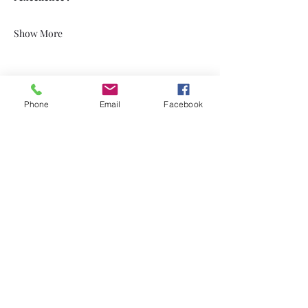
Show More
Phone
Email
Facebook
Share this event
visitbrewery.be
Subscription form