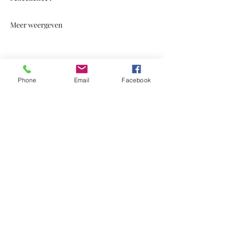
Meer weergeven
Deel dit evenement
Phone
Email
Facebook
brouwerijenbezoeken.be
Abonnementsformulier