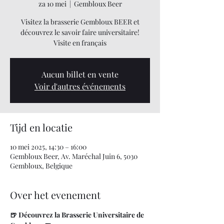
za 10 mei
  |  
Gembloux Beer
Visitez la brasserie Gembloux BEER et
découvrez le savoir faire universitaire!
Visite en français
Aucun billet en vente
Voir d'autres événements
Tijd en locatie
10 mei 2025, 14:30 – 16:00
Gembloux Beer, Av. Maréchal Juin 6, 5030
Gembloux, Belgique
Over het evenement
🍺 Découvrez la Brasserie Universitaire de 