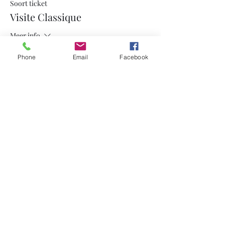
Soort ticket
Visite Classique
Meer info
Prijs
Phone
Email
Facebook
€ 15,00
Deel dit evenement
brouwerijenbezoeken.be