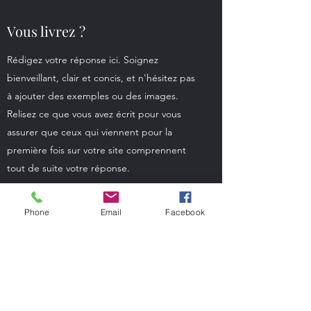
Vous livrez ?
Rédigez votre réponse ici. Soignez
bienveillant, clair et concis, et n'hésitez pas
à ajouter des exemples ou des images.
Relisez ce que vous avez écrit pour vous
assurer que ceux qui viennent pour la
première fois sur votre site comprennent
tout de suite votre réponse.
Phone
Email
Facebook
brouwerijenbezoeken.be
Abonnementsformulier