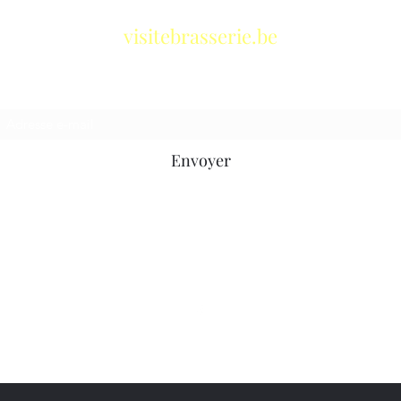
visitebrasserie.be
Formulaire d'abonnement
Envoyer
info@visitebrasserie.be
© 2024 visitebrasserie.be by
Hoptimalt
|
Conditions générales