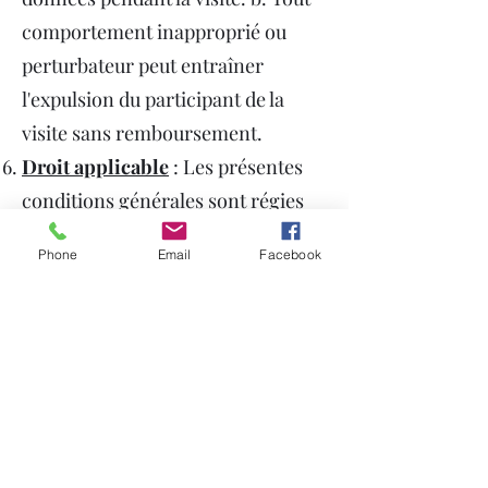
comportement inapproprié ou
perturbateur peut entraîner
l'expulsion du participant de la
visite sans remboursement.
Droit applicable
: Les présentes
conditions générales sont régies
par les lois en vigueur en
Phone
Email
Facebook
Belgique, et tout litige relatif à ces
conditions générales sera soumis
à la juridiction exclusive des
tribunaux compétents de cette
juridiction.
En réservant une visite de
brasserie en groupe ou team-