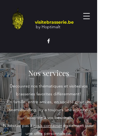
visitebrasserie.be
by Hoptimalt
Nos services
Découvrez nos thématiques et visitez vos
brasseries favorites différemment!
En famille, entre ami·es, en société pour un
team-building, il y a toujours une solution
adaptée à vos besoins!
N'hésitez pas à
nous contacter
également pour
une offre personnalisée.