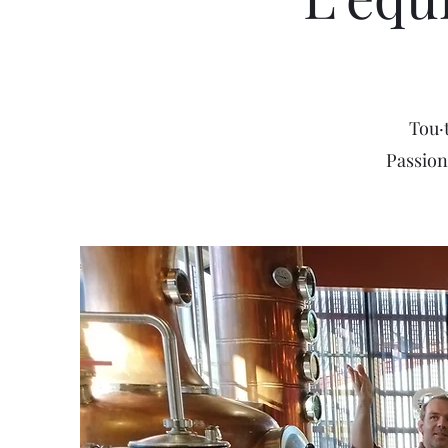
Tou·
Passion