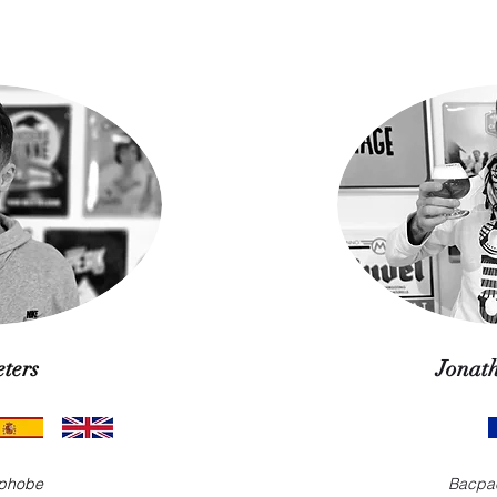
ters
Jonat
aphobe
Bacpa