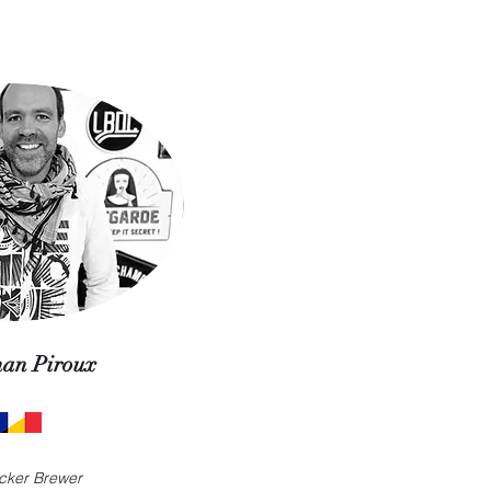
han Piroux
cker Brewer