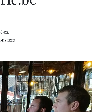
é·es.
ous fera