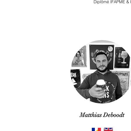
Diplômé IFAPME & In
Matthias Deboodt