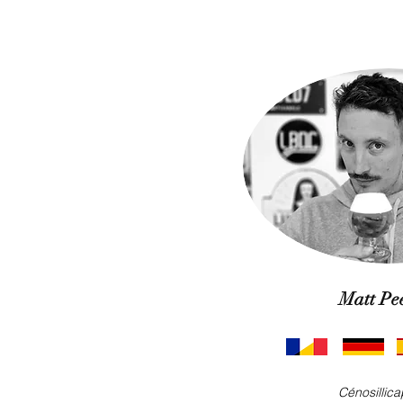
Matt Pee
Cénosillic